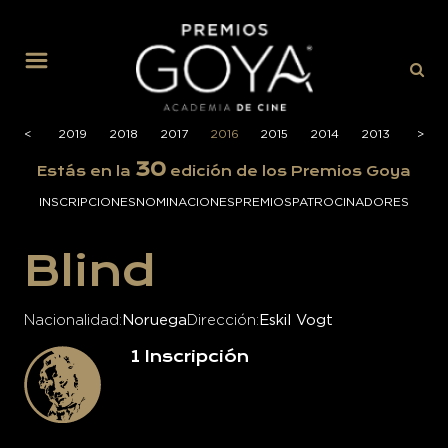
MENÚ
2020
<
<
2019
2018
2017
2016
2015
2014
2013
2012
>
>
30
Estás en la
edición de los Premios Goya
INSCRIPCIONES
NOMINACIONES
PREMIOS
PATROCINADORES
Blind
Nacionalidad
Noruega
Dirección
Eskil Vogt
1
Inscripción