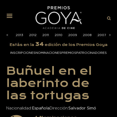
MENÚ
2014
<
<
2013
2012
2011
2010
2009
2008
2007
>
>
20
34
Estás en la
edición de los Premios Goya
INSCRIPCIONES
NOMINACIONES
PREMIOS
PATROCINADORES
Buñuel en el
laberinto de
las tortugas
Nacionalidad
Española
Dirección
Salvador Simó