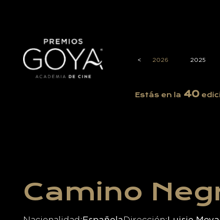
<
2026
2025
40
Estás en la
edic
Camino Neg