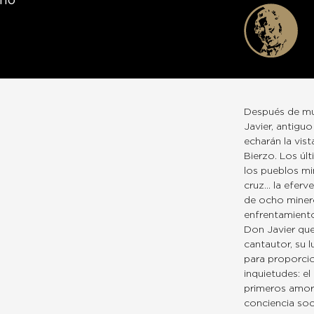
ano
Después de mu
Javier, antiguo
echarán la vist
Bierzo. Los últ
los pueblos mi
cruz… la eferve
de ocho minero
enfrentamiento
Don Javier que
cantautor, su 
para proporcio
inquietudes: el
primeros amore
conciencia soci