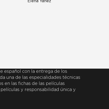
Elena Yañez
e español con la entrega de los
da una de las especialidades técnicas
 en las fichas de las películas
 películas y responsabilidad única y