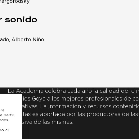
hargorodsky
r sonido
ado, Alberto Niño
La Academia celebra cada año la calidad del cin
Premios Goya a los mejores profesionales de ca
y creativas. La información y recursos contenidos
ara
inscritas es aportada por las productoras de las
a partir
uedes
exclusiva de las mismas.
do el