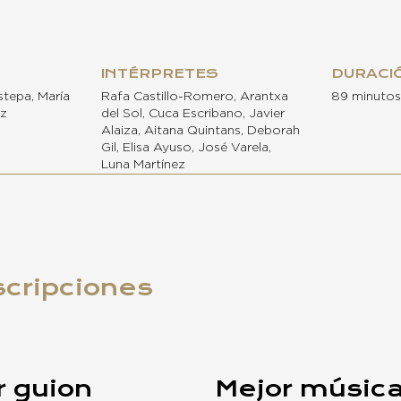
INTÉRPRETES
DURACI
tepa, María
Rafa Castillo-Romero, Arantxa
89 minutos
ez
del Sol, Cuca Escribano, Javier
Alaiza, Aitana Quintans, Deborah
Gil, Elisa Ayuso, José Varela,
Luna Martínez
scripciones
r guion
Mejor músic