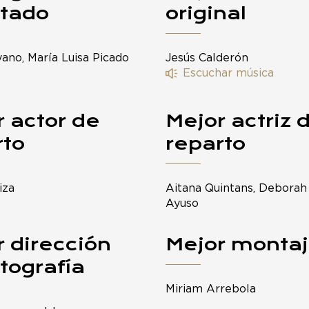
tado
original
yano, María Luisa Picado
Jesús Calderón
Escuchar música
 actor de
Mejor actriz 
rto
reparto
iza
Aitana Quintans, Deborah G
Ayuso
 dirección
Mejor monta
tografía
Miriam Arrebola