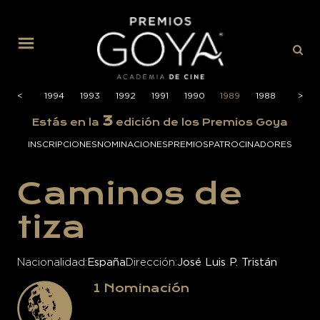
MENÚ
1995
<
<
1994
1993
1992
1991
1990
1989
1988
1987
>
>
3
Estás en la
edición de los Premios Goya
INSCRIPCIONES
NOMINACIONES
PREMIOS
PATROCINADORES
Caminos de
tiza
Nacionalidad
España
Dirección
José Luis P. Tristán
1
Nominación