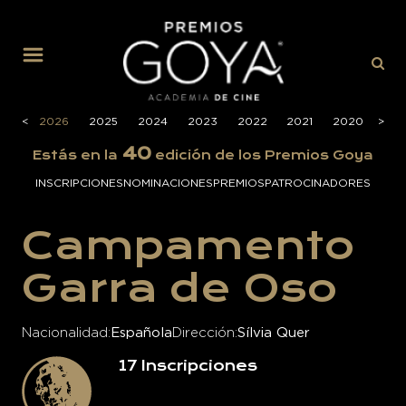
MENÚ
<
2026
2025
2024
2023
2022
2021
2020
>
201
40
Estás en la
edición de los Premios Goya
INSCRIPCIONES
NOMINACIONES
PREMIOS
PATROCINADORES
Campamento
Garra de Oso
Nacionalidad
Española
Dirección
Sílvia Quer
17
Inscripciones