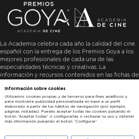
La Academia celebra cada año la calidad del cine
español con la entrega de los Premios Goya a los
mejores profesionales de cada una de las
especialidades técnicas y creativas. La
información y recursos contenidos en las fichas de
las películas inscritas es aportada por las
Información sobre cookies
productoras de las películas y responsabilidad
Utilizamos cookies propias y de terceros para fines analíticos y
única y exclusiva de las mismas.
para mostrarte publicidad personalizada en base a un perfil
elaborado a partir de tus hábitos de navegación (por ejemplo,
páginas visitadas). Puedes aceptar todas las cookies pulsando el
botón “Aceptar todas” o configurarlas o rechazar su uso y obtener
más información pulsando el botón “Configurar”.
LOS GOYA
GOYA DE HONOR
GOYA INTERNACIONAL
ACADEMIA DE CINE
PATROCINADORES
PRENSA
CONTACTO