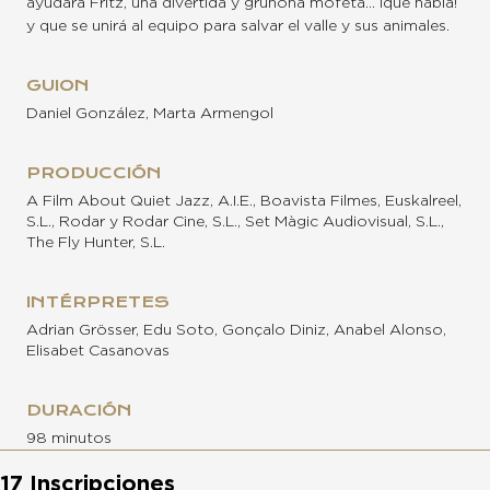
ayudará Fritz, una divertida y gruñona mofeta… ¡que habla!
y que se unirá al equipo para salvar el valle y sus animales.
GUION
Daniel González, Marta Armengol
PRODUCCIÓN
A Film About Quiet Jazz, A.I.E., Boavista Filmes, Euskalreel,
S.L., Rodar y Rodar Cine, S.L., Set Màgic Audiovisual, S.L.,
The Fly Hunter, S.L.
INTÉRPRETES
Adrian Grösser, Edu Soto, Gonçalo Diniz, Anabel Alonso,
Elisabet Casanovas
DURACIÓN
98 minutos
17 Inscripciones