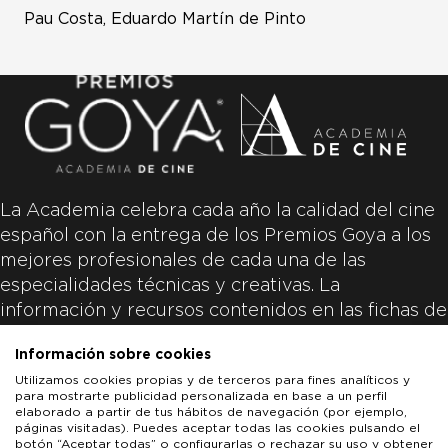
Pau Costa, Eduardo Martín de Pinto
La Academia celebra cada año la calidad del cine
español con la entrega de los Premios Goya a los
mejores profesionales de cada una de las
especialidades técnicas y creativas. La
información y recursos contenidos en las fichas de
las películas inscritas es aportada por las
Información sobre cookies
productoras de las películas y responsabilidad
Utilizamos cookies propias y de terceros para fines analíticos y
única y exclusiva de las mismas.
para mostrarte publicidad personalizada en base a un perfil
elaborado a partir de tus hábitos de navegación (por ejemplo,
páginas visitadas). Puedes aceptar todas las cookies pulsando el
botón “Aceptar todas” o configurarlas o rechazar su uso y obtener