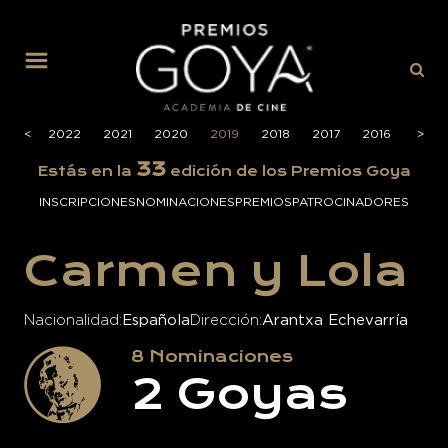
MENÚ
2023
<
<
2022
2021
2020
2019
2018
2017
2016
2015
>
>
33
Estás en la
edición de los Premios Goya
INSCRIPCIONES
NOMINACIONES
PREMIOS
PATROCINADORES
Carmen y Lola
Nacionalidad
Española
Dirección
Arantxa Echevarría
8
Nominaciones
2
Goyas