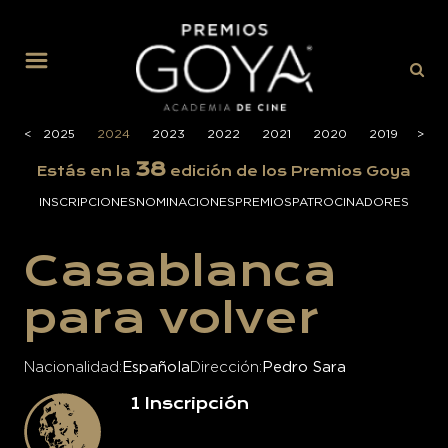
MENÚ
026
<
<
2025
2024
2023
2022
2021
2020
2019
>
>
201
38
Estás en la
edición de los Premios Goya
INSCRIPCIONES
NOMINACIONES
PREMIOS
PATROCINADORES
Casablanca
para volver
Nacionalidad
Española
Dirección
Pedro Sara
1
Inscripción