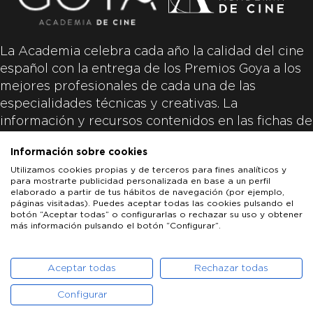
La Academia celebra cada año la calidad del cine
español con la entrega de los Premios Goya a los
mejores profesionales de cada una de las
especialidades técnicas y creativas. La
información y recursos contenidos en las fichas de
las películas inscritas es aportada por las
Información sobre cookies
productoras de las películas y responsabilidad
Utilizamos cookies propias y de terceros para fines analíticos y
única y exclusiva de las mismas.
para mostrarte publicidad personalizada en base a un perfil
elaborado a partir de tus hábitos de navegación (por ejemplo,
páginas visitadas). Puedes aceptar todas las cookies pulsando el
botón “Aceptar todas” o configurarlas o rechazar su uso y obtener
más información pulsando el botón “Configurar”.
LOS GOYA
GOYA DE HONOR
GOYA INTERNACIONAL
ACADEMIA DE CINE
PATROCINADORES
PRENSA
CONTACTO
Aceptar todas
Rechazar todas
Configurar
POLÍTICA DE COOKIES
AVISO LEGAL