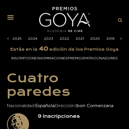
MENÚ
026
<
2025
2024
2023
2022
2021
2020
2019
>
201
40
Estás en la
edición de los Premios Goya
INSCRIPCIONES
NOMINACIONES
PREMIOS
PATROCINADORES
Cuatro
paredes
Nacionalidad
Española
Dirección
Ibon Cormenzana
9
Inscripciones