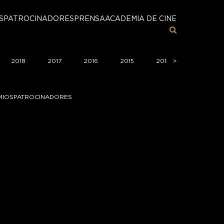
S
PATROCINADORES
PRENSA
ACADEMIA DE CINE
2018
2017
2016
2015
2014
>
>
2013
MIOS
PATROCINADORES