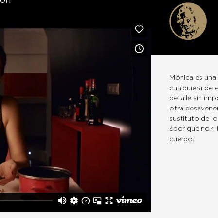
mon
Mónica es una 
cualquiera de 
detalle sin im
otra desavenen
sustituto de lo
¿por qué no?, 
cuerpo.