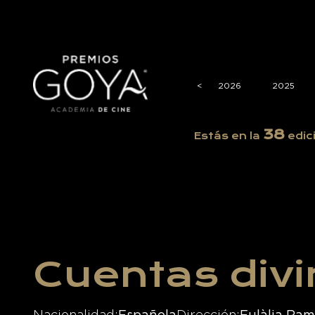
<
<
2026
2025
38
Estás en la
edic
Cuentas div