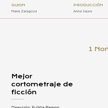
GUION
PRODUCCIÓN
María Zaragoza
Anna Saura
1 No
Mejor
cortometraje de
ficción
Dirección: Eulàlia Ramon