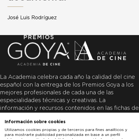
José Luis Rodríguez
La Academia celebra cada año la calidad del cine
español con la entrega de los Premios Goya a los
mejores profesionales de cada una de las
especialidades técnicas y creativas. La
información y recursos contenidos en las fichas de
las películas inscritas es aportada por las
Información sobre cookies
productoras de las películas y responsabilidad
Utilizamos cookies propias y de terceros para fines analíticos y
única y exclusiva de las mismas.
para mostrarte publicidad personalizada en base a un perfil