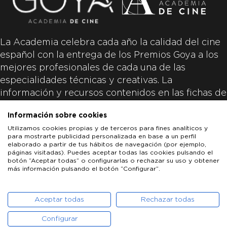
La Academia celebra cada año la calidad del cine
español con la entrega de los Premios Goya a los
mejores profesionales de cada una de las
especialidades técnicas y creativas. La
información y recursos contenidos en las fichas de
las películas inscritas es aportada por las
Información sobre cookies
productoras de las películas y responsabilidad
Utilizamos cookies propias y de terceros para fines analíticos y
única y exclusiva de las mismas.
para mostrarte publicidad personalizada en base a un perfil
elaborado a partir de tus hábitos de navegación (por ejemplo,
páginas visitadas). Puedes aceptar todas las cookies pulsando el
botón “Aceptar todas” o configurarlas o rechazar su uso y obtener
más información pulsando el botón “Configurar”.
LOS GOYA
GOYA DE HONOR
GOYA INTERNACIONAL
ACADEMIA DE CINE
PATROCINADORES
PRENSA
CONTACTO
Aceptar todas
Rechazar todas
Configurar
POLÍTICA DE COOKIES
AVISO LEGAL