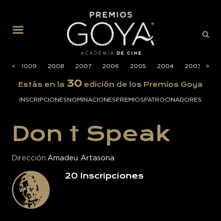
MENÚ
010
<
<
2009
2008
2007
2006
2005
2004
2003
>
>
20
30
Estás en la
edición de los Premios Goya
INSCRIPCIONES
NOMINACIONES
PREMIOS
PATROCINADORES
Don t Speak
Dirección
Amadeu Artasona
20
Inscripciones