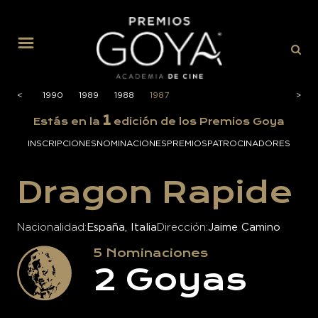
MENÚ
1991
<
<
1990
1989
1988
1987
>
>
1
Estás en la
edición de los Premios Goya
INSCRIPCIONES
NOMINACIONES
PREMIOS
PATROCINADORES
Dragon Rapide
Nacionalidad
España, Italia
Dirección
Jaime Camino
5
Nominaciones
2
Goyas