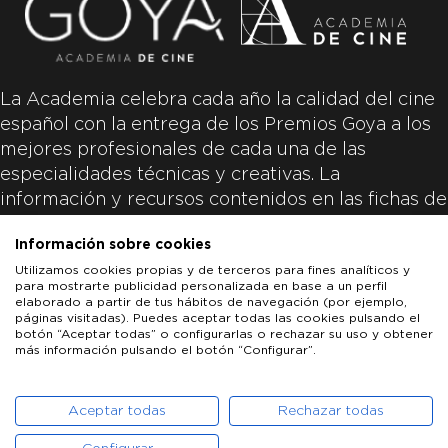
La Academia celebra cada año la calidad del cine
español con la entrega de los Premios Goya a los
mejores profesionales de cada una de las
especialidades técnicas y creativas. La
información y recursos contenidos en las fichas de
las películas inscritas es aportada por las
Información sobre cookies
productoras de las películas y responsabilidad
Utilizamos cookies propias y de terceros para fines analíticos y
única y exclusiva de las mismas.
para mostrarte publicidad personalizada en base a un perfil
elaborado a partir de tus hábitos de navegación (por ejemplo,
páginas visitadas). Puedes aceptar todas las cookies pulsando el
botón “Aceptar todas” o configurarlas o rechazar su uso y obtener
más información pulsando el botón “Configurar”.
LOS GOYA
GOYA DE HONOR
GOYA INTERNACIONAL
ACADEMIA DE CINE
PATROCINADORES
PRENSA
CONTACTO
Aceptar todas
Rechazar todas