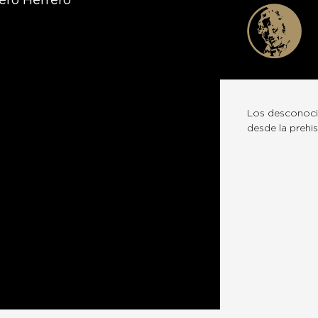
ero Herrero
Los desconocid
desde la prehis