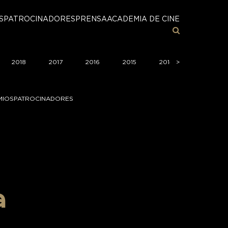
S
PATROCINADORES
PRENSA
ACADEMIA DE CINE
2018
2017
2016
2015
2014
>
>
2013
MIOS
PATROCINADORES
a