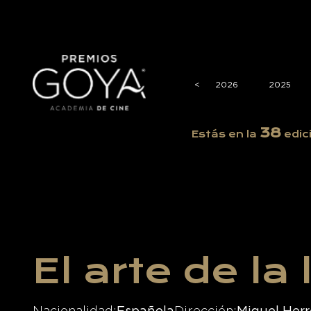
<
<
2026
2025
38
Estás en la
edic
El arte de la