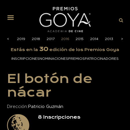
MENÚ
2020
<
<
2019
2018
2017
2016
2015
2014
2013
2012
>
>
30
Estás en la
edición de los Premios Goya
INSCRIPCIONES
NOMINACIONES
PREMIOS
PATROCINADORES
El botón de
nácar
Dirección
Patricio Guzmán
8
Inscripciones