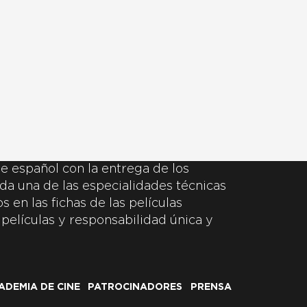
e español con la entrega de los
da una de las especialidades técnicas
 en las fichas de las películas
 películas y responsabilidad única y
ADEMIA DE CINE
PATROCINADORES
PRENSA