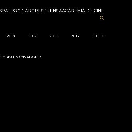
S
PATROCINADORES
PRENSA
ACADEMIA DE CINE
2018
2017
2016
2015
2014
>
>
2013
MIOS
PATROCINADORES