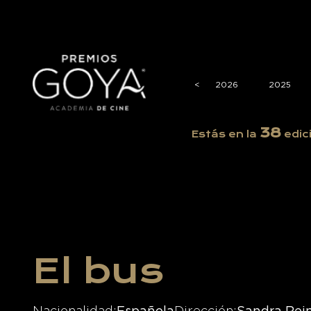
<
<
2026
2025
38
Estás en la
edic
El bus