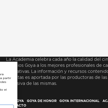
La Academia celebra cada año la calidad del cin
Premios Goya a los mejores profesionales de ca
y creativas. La información y recursos contenidos
ara
inscritas es aportada por las productoras de las
a partir
uedes
exclusiva de las mismas.
do el
LOS GOYA
GOYA DE HONOR
GOYA INTERNACIONAL
AC
CONTACTO