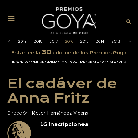
MENÚ
2020
<
<
2019
2018
2017
2016
2015
2014
2013
2012
>
>
30
Estás en la
edición de los Premios Goya
INSCRIPCIONES
NOMINACIONES
PREMIOS
PATROCINADORES
El cadáver de
Anna Fritz
Dirección
Héctor Hernández Vicens
16
Inscripciones