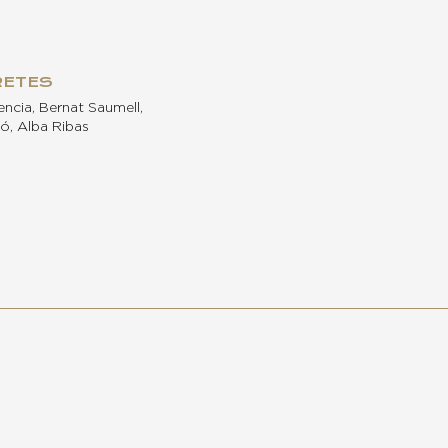
RETES
encia, Bernat Saumell,
ó, Alba Ribas