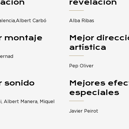
lación
revelación
alencia,Albert Carbó
Alba Ribas
r montaje
Mejor direcc
artística
Bernad
Pep Oliver
r sonido
Mejores efec
especiales
i, Albert Manera, Miquel
Javier Peirot