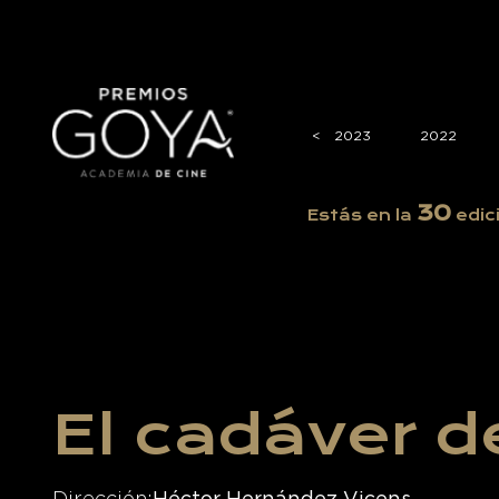
2026
2025
2024
<
<
2023
2022
30
Estás en la
edic
El cadáver d