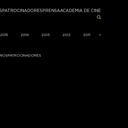
S
PATROCINADORES
PRENSA
ACADEMIA DE CINE
2015
2014
2013
2012
2011
>
>
2010
2
MIOS
PATROCINADORES