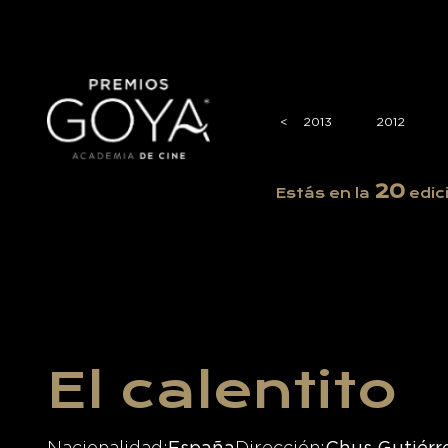
2017
2016
2015
2014
<
<
2013
2012
20
Estás en la
edic
El calentito