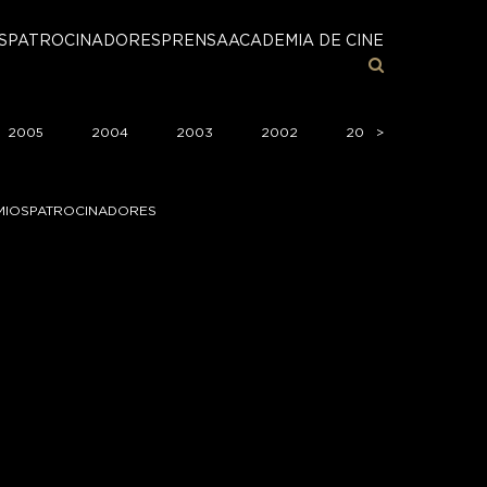
S
PATROCINADORES
PRENSA
ACADEMIA DE CINE
2005
2004
2003
2002
2001
>
>
2000
MIOS
PATROCINADORES