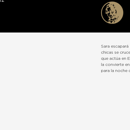
ez
Sara escapará 
chicas se cruc
que actúa en El
la convierte en
para la noche d