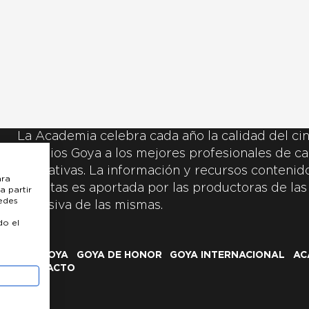
La Academia celebra cada año la calidad del cin
Premios Goya a los mejores profesionales de ca
y creativas. La información y recursos contenidos
ara
inscritas es aportada por las productoras de las
a partir
uedes
exclusiva de las mismas.
do el
LOS GOYA
GOYA DE HONOR
GOYA INTERNACIONAL
AC
CONTACTO