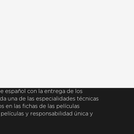
e español con la entrega de los
da una de las especialidades técnicas
 en las fichas de las películas
 películas y responsabilidad única y