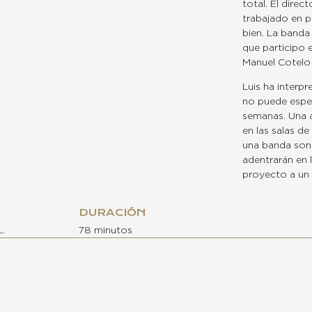
total. El dire
trabajado en p
bien. La banda
que participo 
Manuel Cotelo 
Luis ha interpr
no puede esper
semanas. Una a
en las salas de
una banda sono
adentrarán en l
proyecto a un 
DURACIÓN
L.
78 minutos