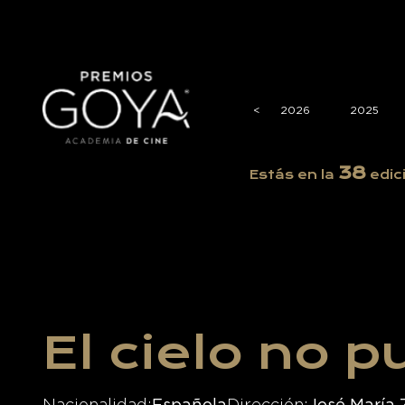
<
<
2026
2025
38
Estás en la
edic
El cielo no 