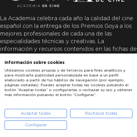
La Academia celebra cada año la calidad del cine
español con la entrega de los Premios Goya a los
mejores profesionales de cada una de las
especialidades técnicas y creativas. La
información y recursos contenidos en las fichas de
las películas inscritas es aportada por las
Información sobre cookies
productoras de las películas y responsabilidad
Utilizamos cookies propias y de terceros para fines analíticos y
única y exclusiva de las mismas.
para mostrarte publicidad personalizada en base a un perfil
elaborado a partir de tus hábitos de navegación (por ejemplo,
páginas visitadas). Puedes aceptar todas las cookies pulsando el
botón “Aceptar todas” o configurarlas o rechazar su uso y obtener
más información pulsando el botón “Configurar”.
LOS GOYA
GOYA DE HONOR
GOYA INTERNACIONAL
ACADEMIA DE CINE
PATROCINADORES
PRENSA
CONTACTO
Aceptar todas
Rechazar todas
Configurar
POLÍTICA DE COOKIES
AVISO LEGAL
POLÍTICA DE PRIVACIDAD