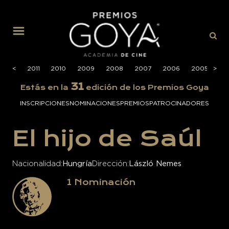
MENÚ
2012
<
<
2011
2010
2009
2008
2007
2006
2005
>
>
20
31
Estás en la
edición de los Premios Goya
INSCRIPCIONES
NOMINACIONES
PREMIOS
PATROCINADORES
El hijo de Saúl
Nacionalidad
Hungría
Dirección
László Nemes
1
Nominación