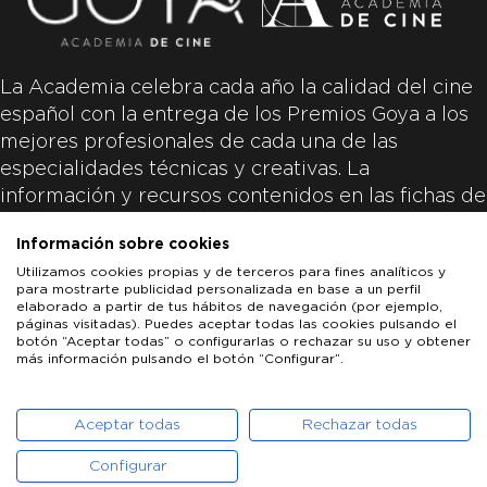
La Academia celebra cada año la calidad del cine
español con la entrega de los Premios Goya a los
mejores profesionales de cada una de las
especialidades técnicas y creativas. La
información y recursos contenidos en las fichas de
las películas inscritas es aportada por las
Información sobre cookies
productoras de las películas y responsabilidad
Utilizamos cookies propias y de terceros para fines analíticos y
única y exclusiva de las mismas.
para mostrarte publicidad personalizada en base a un perfil
elaborado a partir de tus hábitos de navegación (por ejemplo,
páginas visitadas). Puedes aceptar todas las cookies pulsando el
botón “Aceptar todas” o configurarlas o rechazar su uso y obtener
más información pulsando el botón “Configurar”.
LOS GOYA
GOYA DE HONOR
GOYA INTERNACIONAL
ACADEMIA DE CINE
PATROCINADORES
PRENSA
CONTACTO
Aceptar todas
Rechazar todas
Configurar
POLÍTICA DE COOKIES
AVISO LEGAL