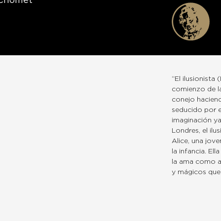
 Chomet
“El ilusionista 
comienzo de la
conejo hacien
seducido por el
imaginación ya 
Londres, el il
Alice, una jov
la infancia. El
la ama como a 
y mágicos que