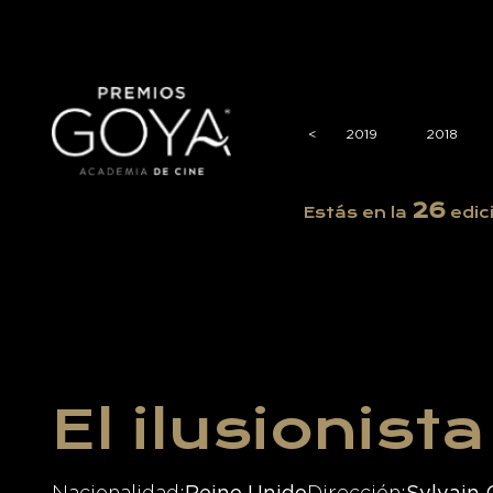
2023
2022
2021
2020
<
<
2019
2018
26
Estás en la
edic
El ilusionista