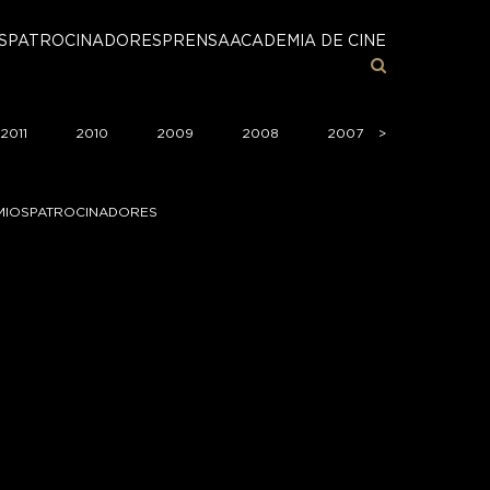
S
PATROCINADORES
PRENSA
ACADEMIA DE CINE
2011
2010
2009
2008
2007
>
>
2006
MIOS
PATROCINADORES