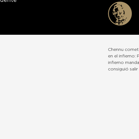
Fuente
Chennu cometió 
en el infierno
infierno manda
consiguió sali