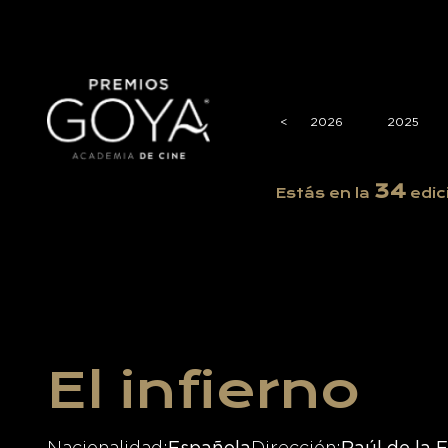
<
<
2026
2025
34
Estás en la
edic
El infierno