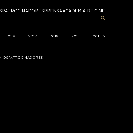
S
PATROCINADORES
PRENSA
ACADEMIA DE CINE
2018
2017
2016
2015
2014
>
>
2013
MIOS
PATROCINADORES