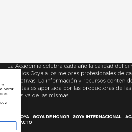
La Academia celebra cada año la calidad del cin
Premios Goya a los mejores profesionales de ca
y creativas. La información y recursos contenidos
ara
inscritas es aportada por las productoras de las
a partir
uedes
exclusiva de las mismas.
do el
LOS GOYA
GOYA DE HONOR
GOYA INTERNACIONAL
AC
CONTACTO