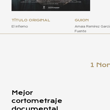
TÍTULO ORIGINAL
GUION
El infierno
Amaia Remírez García
Fuente
1 No
Mejor
cortometraje
documental