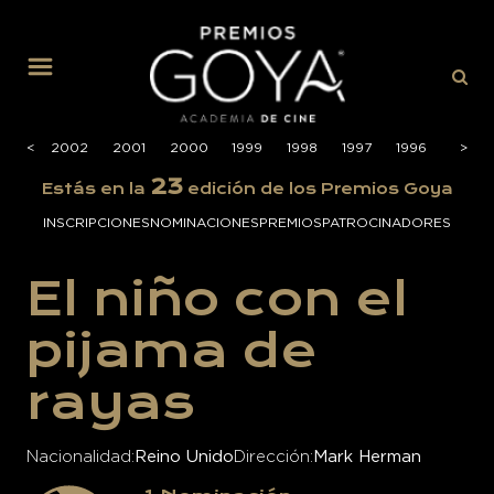
MENÚ
003
<
<
2002
2001
2000
1999
1998
1997
1996
1995
>
>
23
Estás en la
edición de los Premios Goya
INSCRIPCIONES
NOMINACIONES
PREMIOS
PATROCINADORES
El niño con el
pijama de
rayas
Nacionalidad
Reino Unido
Dirección
Mark Herman