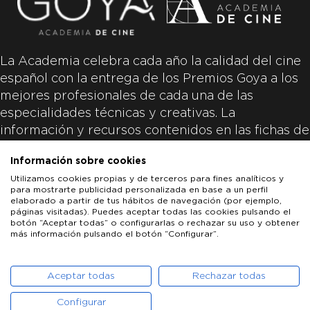
La Academia celebra cada año la calidad del cine
español con la entrega de los Premios Goya a los
mejores profesionales de cada una de las
especialidades técnicas y creativas. La
información y recursos contenidos en las fichas de
las películas inscritas es aportada por las
Información sobre cookies
productoras de las películas y responsabilidad
Utilizamos cookies propias y de terceros para fines analíticos y
única y exclusiva de las mismas.
para mostrarte publicidad personalizada en base a un perfil
elaborado a partir de tus hábitos de navegación (por ejemplo,
páginas visitadas). Puedes aceptar todas las cookies pulsando el
botón “Aceptar todas” o configurarlas o rechazar su uso y obtener
más información pulsando el botón “Configurar”.
LOS GOYA
GOYA DE HONOR
GOYA INTERNACIONAL
ACADEMIA DE CINE
PATROCINADORES
PRENSA
CONTACTO
Aceptar todas
Rechazar todas
Configurar