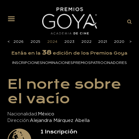
MENÚ
<
<
2026
2025
2024
2023
2022
2021
2020
>
>
201
38
Estás en la
edición de los Premios Goya
INSCRIPCIONES
NOMINACIONES
PREMIOS
PATROCINADORES
El norte sobre
el vacío
Nacionalidad
México
Dirección
Alejandra Márquez Abella
1
Inscripción