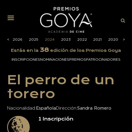
MENÚ
<
<
2026
2025
2024
2023
2022
2021
2020
>
>
201
38
Estás en la
edición de los Premios Goya
INSCRIPCIONES
NOMINACIONES
PREMIOS
PATROCINADORES
El perro de un
torero
Nacionalidad
Española
Dirección
Sandra Romero
1
Inscripción