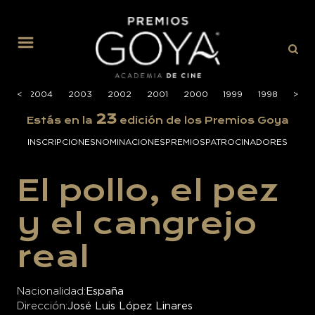
MENÚ
005
<
<
2004
2003
2002
2001
2000
1999
1998
>
>
1997
23
Estás en la
edición de los Premios Goya
INSCRIPCIONES
NOMINACIONES
PREMIOS
PATROCINADORES
El pollo, el pez
y el cangrejo
real
Nacionalidad
España
Dirección
José Luis López Linares