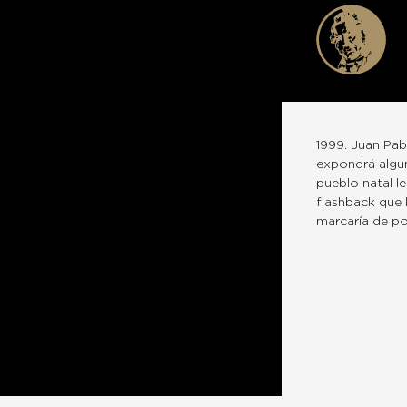
1999. Juan Pab
expondrá alguna
pueblo natal l
flashback que 
marcaría de por