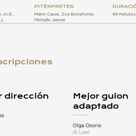
INTÉRPRETES
DURACI
 A.I.E.,
Mario Casas, Zoe Bonafonte,
99 minutos
.L.
Michelle Jenner
scripciones
 dirección
Mejor guion
adaptado
io
Olga Osorio
Leer