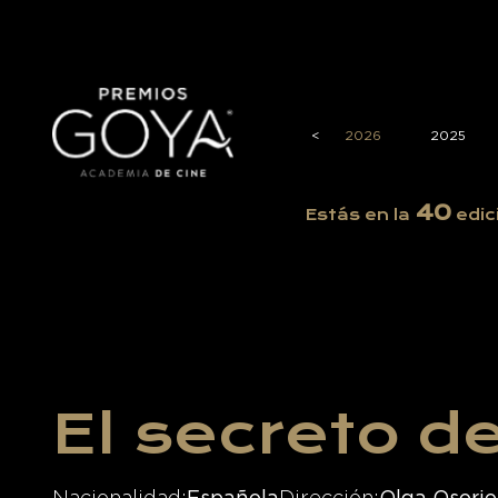
<
2026
2025
40
Estás en la
edic
El secreto de