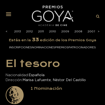
MENÚ
2014
<
<
2013
2012
2011
2010
2009
2008
2007
>
>
20
33
Estás en la
edición de los Premios Goya
INSCRIPCIONES
NOMINACIONES
PREMIOS
PATROCINADORES
El tesoro
Nacionalidad
Española
Dirección
Marisa Lafuente, Néstor Del Castillo
1
Nominación