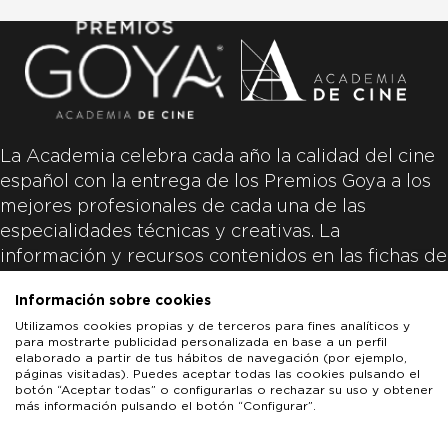
La Academia celebra cada año la calidad del cine
español con la entrega de los Premios Goya a los
mejores profesionales de cada una de las
especialidades técnicas y creativas. La
información y recursos contenidos en las fichas de
las películas inscritas es aportada por las
Información sobre cookies
productoras de las películas y responsabilidad
Utilizamos cookies propias y de terceros para fines analíticos y
única y exclusiva de las mismas.
para mostrarte publicidad personalizada en base a un perfil
elaborado a partir de tus hábitos de navegación (por ejemplo,
páginas visitadas). Puedes aceptar todas las cookies pulsando el
botón “Aceptar todas” o configurarlas o rechazar su uso y obtener
más información pulsando el botón “Configurar”.
LOS GOYA
GOYA DE HONOR
GOYA INTERNACIONAL