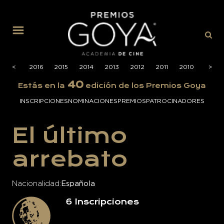
MENÚ
2017
<
2016
2015
2014
2013
2012
2011
2010
2009
>
40
Estás en la
edición de los Premios Goya
INSCRIPCIONES
NOMINACIONES
PREMIOS
PATROCINADORES
El último
arrebato
Nacionalidad
Española
6
Inscripciones