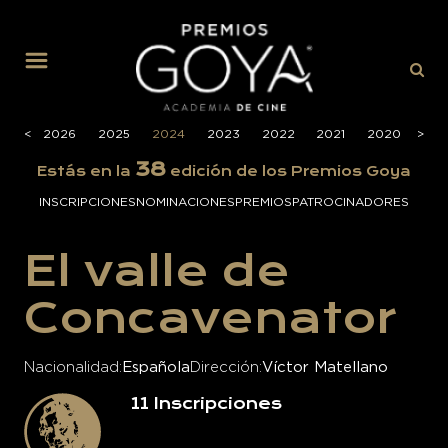
MENÚ
<
<
2026
2025
2024
2023
2022
2021
2020
>
>
201
38
Estás en la
edición de los Premios Goya
INSCRIPCIONES
NOMINACIONES
PREMIOS
PATROCINADORES
El valle de
Concavenator
Nacionalidad
Española
Dirección
Víctor Matellano
11
Inscripciones