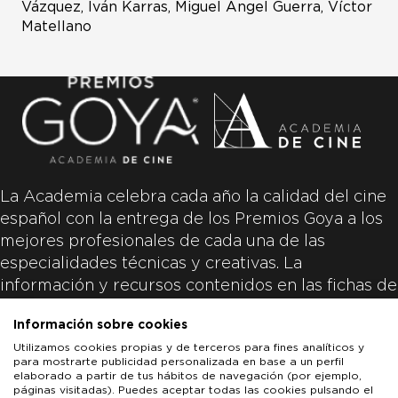
Vázquez, Iván Karras, Miguel Ángel Guerra, Víctor
Matellano
La Academia celebra cada año la calidad del cine
español con la entrega de los Premios Goya a los
mejores profesionales de cada una de las
especialidades técnicas y creativas. La
información y recursos contenidos en las fichas de
las películas inscritas es aportada por las
Información sobre cookies
productoras de las películas y responsabilidad
Utilizamos cookies propias y de terceros para fines analíticos y
única y exclusiva de las mismas.
para mostrarte publicidad personalizada en base a un perfil
elaborado a partir de tus hábitos de navegación (por ejemplo,
páginas visitadas). Puedes aceptar todas las cookies pulsando el