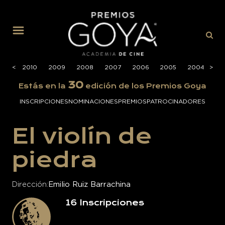
MENÚ
2011
<
<
2010
2009
2008
2007
2006
2005
2004
>
>
20
30
Estás en la
edición de los Premios Goya
INSCRIPCIONES
NOMINACIONES
PREMIOS
PATROCINADORES
El violín de
piedra
Dirección
Emilio Ruiz Barrachina
16
Inscripciones