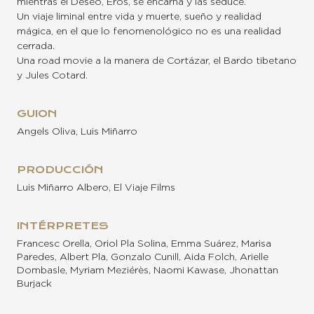
mientras el Deseo, Eros, se encarna y las seduce.
Un viaje liminal entre vida y muerte, sueño y realidad
mágica, en el que lo fenomenológico no es una realidad
cerrada.
Una road movie a la manera de Cortázar, el Bardo tibetano
y Jules Cotard.
GUION
Angels Oliva, Luis Miñarro
PRODUCCIÓN
Luis Miñarro Albero, El Viaje Films
INTÉRPRETES
Francesc Orella, Oriol Pla Solina, Emma Suárez, Marisa
Paredes, Albert Pla, Gonzalo Cunill, Aida Folch, Arielle
Dombasle, Myriam Meziérès, Naomi Kawase, Jhonattan
Burjack