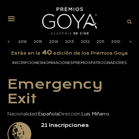
MENÚ
2017
<
2016
2015
2014
2013
2012
2011
2010
2009
>
40
Estás en la
edición de los Premios Goya
INSCRIPCIONES
NOMINACIONES
PREMIOS
PATROCINADORES
Emergency
Exit
Nacionalidad
Española
Dirección
Luis Miñarro
21
Inscripciones