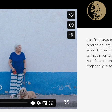
Las fracturas 
a miles de inm
edad. Emilia L
el movimiento f
redefine el con
empatía y la so