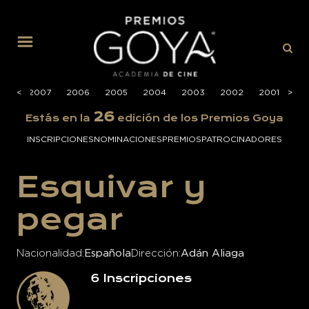
MENÚ
008
<
<
2007
2006
2005
2004
2003
2002
2001
>
>
20
26
Estás en la
edición de los Premios Goya
INSCRIPCIONES
NOMINACIONES
PREMIOS
PATROCINADORES
Esquivar y
pegar
Nacionalidad
Española
Dirección
Adán Aliaga
6
Inscripciones