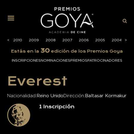
MENÚ
2011
<
<
2010
2009
2008
2007
2006
2005
2004
>
>
20
30
Estás en la
edición de los Premios Goya
INSCRIPCIONES
NOMINACIONES
PREMIOS
PATROCINADORES
Everest
Nacionalidad
Reino Unido
Dirección
Baltasar Kormakur
1
Inscripción