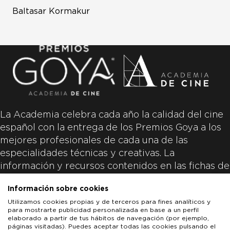
Baltasar Kormakur
La Academia celebra cada año la calidad del cine
español con la entrega de los Premios Goya a los
mejores profesionales de cada una de las
especialidades técnicas y creativas. La
información y recursos contenidos en las fichas de
las películas inscritas es aportada por las
Información sobre cookies
productoras de las películas y responsabilidad
Utilizamos cookies propias y de terceros para fines analíticos y
única y exclusiva de las mismas.
para mostrarte publicidad personalizada en base a un perfil
elaborado a partir de tus hábitos de navegación (por ejemplo,
páginas visitadas). Puedes aceptar todas las cookies pulsando el