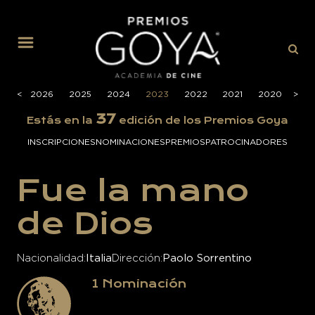
MENÚ
<
<
2026
2025
2024
2023
2022
2021
2020
>
>
201
37
Estás en la
edición de los Premios Goya
INSCRIPCIONES
NOMINACIONES
PREMIOS
PATROCINADORES
Fue la mano
de Dios
Nacionalidad
Italia
Dirección
Paolo Sorrentino
1
Nominación