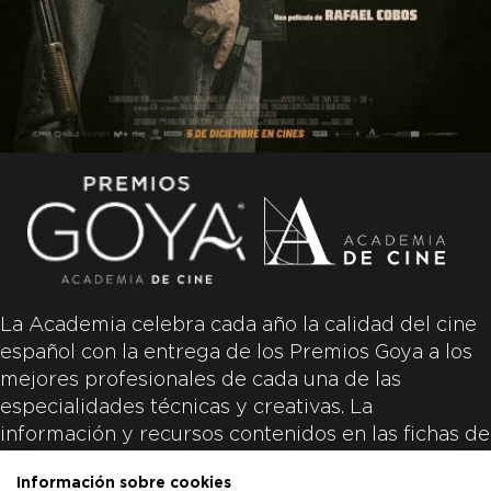
La Academia celebra cada año la calidad del cine
español con la entrega de los Premios Goya a los
mejores profesionales de cada una de las
especialidades técnicas y creativas. La
información y recursos contenidos en las fichas de
las películas inscritas es aportada por las
Información sobre cookies
productoras de las películas y responsabilidad