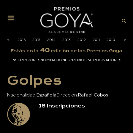
MENÚ
2017
<
2016
2015
2014
2013
2012
2011
2010
2009
>
40
Estás en la
edición de los Premios Goya
INSCRIPCIONES
NOMINACIONES
PREMIOS
PATROCINADORES
Golpes
Nacionalidad
Española
Dirección
Rafael Cobos
18
Inscripciones