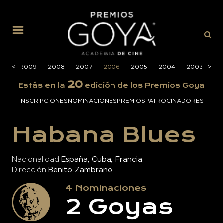
MENÚ
010
<
<
2009
2008
2007
2006
2005
2004
2003
>
>
20
20
Estás en la
edición de los Premios Goya
INSCRIPCIONES
NOMINACIONES
PREMIOS
PATROCINADORES
Habana Blues
Nacionalidad
España, Cuba, Francia
Dirección
Benito Zambrano
4
Nominaciones
2
Goyas