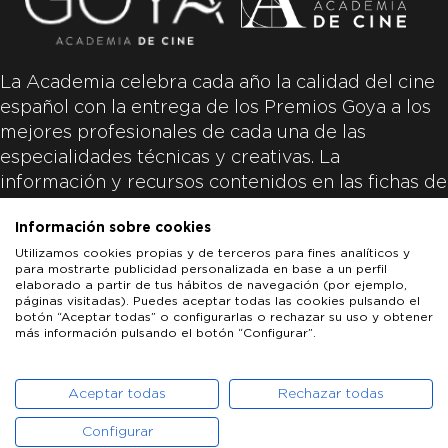
La Academia celebra cada año la calidad del cine
español con la entrega de los Premios Goya a los
mejores profesionales de cada una de las
especialidades técnicas y creativas. La
información y recursos contenidos en las fichas de
las películas inscritas es aportada por las
Información sobre cookies
productoras de las películas y responsabilidad
Utilizamos cookies propias y de terceros para fines analíticos y
única y exclusiva de las mismas.
para mostrarte publicidad personalizada en base a un perfil
elaborado a partir de tus hábitos de navegación (por ejemplo,
páginas visitadas). Puedes aceptar todas las cookies pulsando el
botón “Aceptar todas” o configurarlas o rechazar su uso y obtener
más información pulsando el botón “Configurar”.
LOS GOYA
GOYA DE HONOR
GOYA INTERNACIONAL
ACADEMIA DE CINE
PATROCINADORES
PRENSA
CONTACTO
Aceptar todas
Rechazar todas
Configurar
POLÍTICA DE COOKIES
AVISO LEGAL