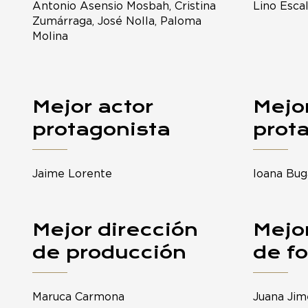
Antonio Asensio Mosbah, Cristina
Lino Esca
Zumárraga, José Nolla, Paloma
Molina
Mejor actor
Mejor
protagonista
prot
Jaime Lorente
Ioana Bug
Mejor dirección
Mejor
de producción
de fo
Maruca Carmona
Juana Ji