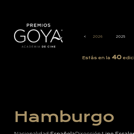
<
2026
2025
40
Estás en la
edic
Hamburgo