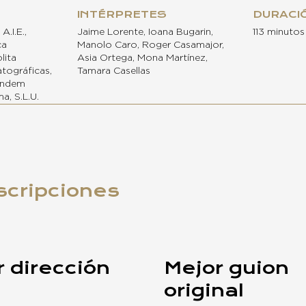
INTÉRPRETES
DURACI
A.I.E.,
Jaime Lorente, Ioana Bugarin,
113 minutos
ca
Manolo Caro, Roger Casamajor,
lita
Asia Ortega, Mona Martínez,
tográficas,
Tamara Casellas
Tandem
ma, S.L.U.
scripciones
 dirección
Mejor guion
original