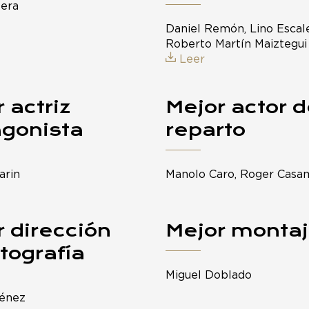
lera
Daniel Remón, Lino Escale
Roberto Martín Maiztegui
Leer
 actriz
Mejor actor 
agonista
reparto
arin
Manolo Caro, Roger Casa
 dirección
Mejor monta
tografía
Miguel Doblado
ménez