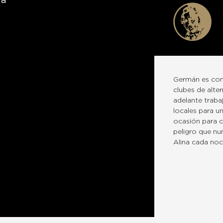
ra
Germán es cond
clubes de alter
adelante traba
locales para u
ocasión para c
peligro que nu
Alina cada noc