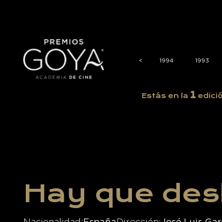
1998
1997
1996
1995
<
<
1994
1993
1
Estás en la
edici
Hay que des