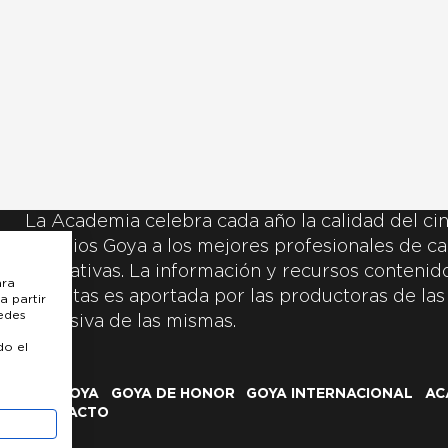
La Academia celebra cada año la calidad del cin
Premios Goya a los mejores profesionales de ca
y creativas. La información y recursos contenidos
ara
inscritas es aportada por las productoras de las
a partir
uedes
exclusiva de las mismas.
do el
LOS GOYA
GOYA DE HONOR
GOYA INTERNACIONAL
AC
CONTACTO