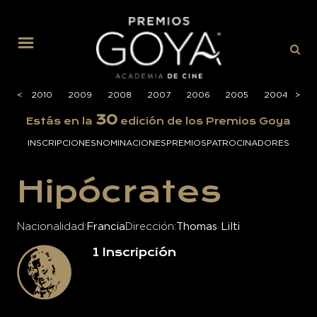
MENÚ
2011
<
<
2010
2009
2008
2007
2006
2005
2004
>
>
20
30
Estás en la
edición de los Premios Goya
INSCRIPCIONES
NOMINACIONES
PREMIOS
PATROCINADORES
Hipócrates
Nacionalidad
Francia
Dirección
Thomas Lilti
1
Inscripción