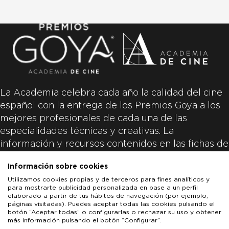
La Academia celebra cada año la calidad del cine
español con la entrega de los Premios Goya a los
mejores profesionales de cada una de las
especialidades técnicas y creativas. La
información y recursos contenidos en las fichas de
las películas inscritas es aportada por las
Información sobre cookies
productoras de las películas y responsabilidad
Utilizamos cookies propias y de terceros para fines analíticos y
única y exclusiva de las mismas.
para mostrarte publicidad personalizada en base a un perfil
elaborado a partir de tus hábitos de navegación (por ejemplo,
páginas visitadas). Puedes aceptar todas las cookies pulsando el
botón “Aceptar todas” o configurarlas o rechazar su uso y obtener
más información pulsando el botón “Configurar”.