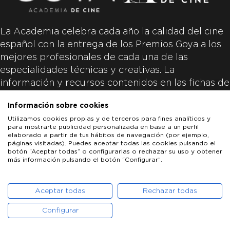
La Academia celebra cada año la calidad del cine
español con la entrega de los Premios Goya a los
mejores profesionales de cada una de las
especialidades técnicas y creativas. La
información y recursos contenidos en las fichas de
las películas inscritas es aportada por las
Información sobre cookies
productoras de las películas y responsabilidad
Utilizamos cookies propias y de terceros para fines analíticos y
única y exclusiva de las mismas.
para mostrarte publicidad personalizada en base a un perfil
elaborado a partir de tus hábitos de navegación (por ejemplo,
páginas visitadas). Puedes aceptar todas las cookies pulsando el
botón “Aceptar todas” o configurarlas o rechazar su uso y obtener
más información pulsando el botón “Configurar”.
LOS GOYA
GOYA DE HONOR
GOYA INTERNACIONAL
ACADEMIA DE CINE
PATROCINADORES
PRENSA
CONTACTO
Aceptar todas
Rechazar todas
Configurar
POLÍTICA DE COOKIES
AVISO LEGAL
POLÍTICA DE PRIVACIDAD