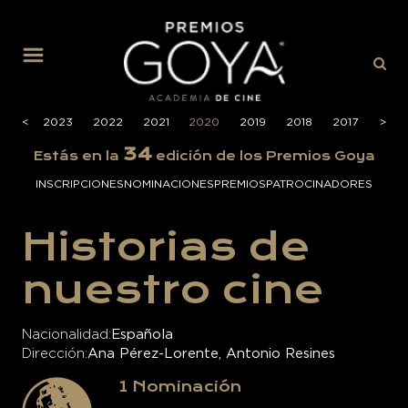
MENÚ
2024
<
<
2023
2022
2021
2020
2019
2018
2017
2016
>
>
34
Estás en la
edición de los Premios Goya
INSCRIPCIONES
NOMINACIONES
PREMIOS
PATROCINADORES
Historias de
nuestro cine
Nacionalidad
Española
Dirección
Ana Pérez-Lorente, Antonio Resines
1
Nominación