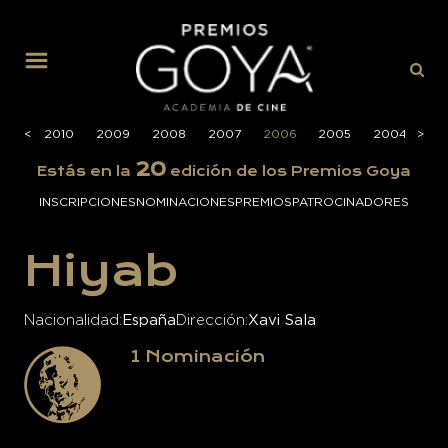
MENÚ
2011
<
<
2010
2009
2008
2007
2006
2005
2004
>
>
20
20
Estás en la
edición de los Premios Goya
INSCRIPCIONES
NOMINACIONES
PREMIOS
PATROCINADORES
Hiyab
Nacionalidad
España
Dirección
Xavi Sala
1
Nominación