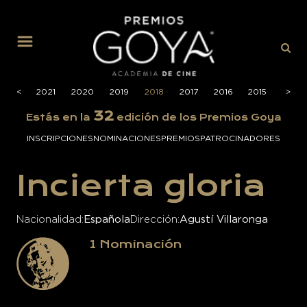
MENÚ
2022
<
<
2021
2020
2019
2018
2017
2016
2015
2014
>
>
32
Estás en la
edición de los Premios Goya
INSCRIPCIONES
NOMINACIONES
PREMIOS
PATROCINADORES
Incierta gloria
Nacionalidad
Española
Dirección
Agustí Villaronga
1
Nominación