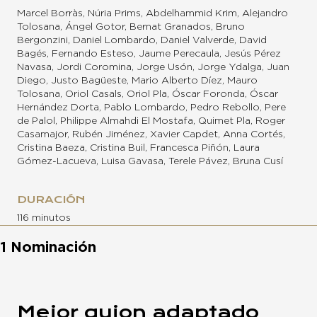
Marcel Borràs, Núria Prims, Abdelhammid Krim, Alejandro
Tolosana, Ángel Gotor, Bernat Granados, Bruno
Bergonzini, Daniel Lombardo, Daniel Valverde, David
Bagés, Fernando Esteso, Jaume Perecaula, Jesús Pérez
Navasa, Jordi Coromina, Jorge Usón, Jorge Ydalga, Juan
Diego, Justo Bagüeste, Mario Alberto Díez, Mauro
Tolosana, Oriol Casals, Oriol Pla, Óscar Foronda, Óscar
Hernández Dorta, Pablo Lombardo, Pedro Rebollo, Pere
de Palol, Philippe Almahdi El Mostafa, Quimet Pla, Roger
Casamajor, Rubén Jiménez, Xavier Capdet, Anna Cortés,
Cristina Baeza, Cristina Buil, Francesca Piñón, Laura
Gómez-Lacueva, Luisa Gavasa, Terele Pávez, Bruna Cusí
DURACIÓN
116 minutos
1 Nominación
Mejor guion adaptado