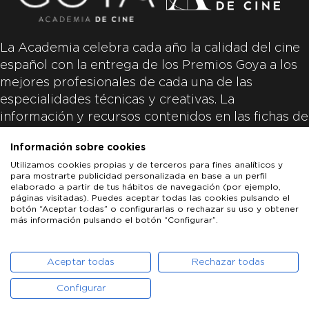
La Academia celebra cada año la calidad del cine
español con la entrega de los Premios Goya a los
mejores profesionales de cada una de las
especialidades técnicas y creativas. La
información y recursos contenidos en las fichas de
las películas inscritas es aportada por las
Información sobre cookies
productoras de las películas y responsabilidad
Utilizamos cookies propias y de terceros para fines analíticos y
única y exclusiva de las mismas.
para mostrarte publicidad personalizada en base a un perfil
elaborado a partir de tus hábitos de navegación (por ejemplo,
páginas visitadas). Puedes aceptar todas las cookies pulsando el
botón “Aceptar todas” o configurarlas o rechazar su uso y obtener
más información pulsando el botón “Configurar”.
LOS GOYA
GOYA DE HONOR
GOYA INTERNACIONAL
ACADEMIA DE CINE
PATROCINADORES
PRENSA
CONTACTO
Aceptar todas
Rechazar todas
Configurar
POLÍTICA DE COOKIES
AVISO LEGAL