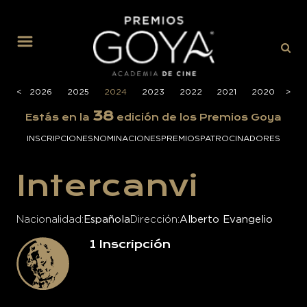
MENÚ
<
<
2026
2025
2024
2023
2022
2021
2020
>
>
201
38
Estás en la
edición de los Premios Goya
INSCRIPCIONES
NOMINACIONES
PREMIOS
PATROCINADORES
Intercanvi
Nacionalidad
Española
Dirección
Alberto Evangelio
1
Inscripción