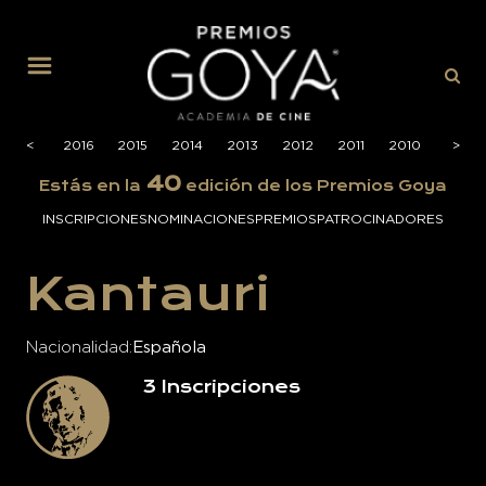
MENÚ
2017
<
2016
2015
2014
2013
2012
2011
2010
2009
>
40
Estás en la
edición de los Premios Goya
INSCRIPCIONES
NOMINACIONES
PREMIOS
PATROCINADORES
Kantauri
Nacionalidad
Española
3
Inscripciones