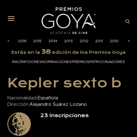
MENÚ
2017
<
<
2016
2015
2014
2013
2012
2011
2010
2009
>
>
38
Estás en la
edición de los Premios Goya
INSCRIPCIONES
NOMINACIONES
PREMIOS
PATROCINADORES
Kepler sexto b
Nacionalidad
Española
Dirección
Alejandro Suárez Lozano
23
Inscripciones