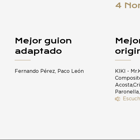
4 No
Mejor guion
Mejo
adaptado
origi
Fernando Pérez, Paco León
KIKI - Mr.
Composito
Acosta,Cr
Paronella
Escuch