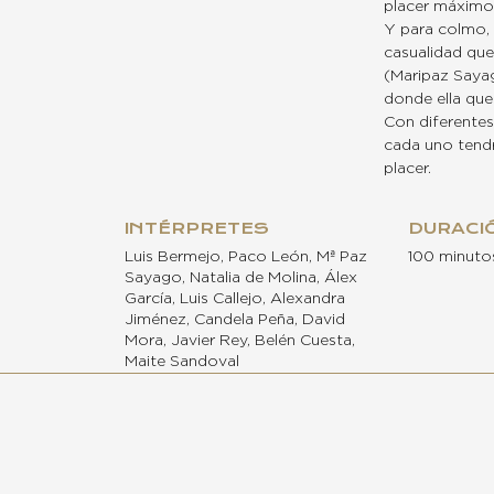
placer máximo 
Y para colmo, 
casualidad que
(Maripaz Sayag
donde ella qued
Con diferentes
cada uno tendr
placer.
INTÉRPRETES
DURACI
Luis Bermejo, Paco León, Mª Paz
100 minuto
Sayago, Natalia de Molina, Álex
García, Luis Callejo, Alexandra
Jiménez, Candela Peña, David
Mora, Javier Rey, Belén Cuesta,
Maite Sandoval