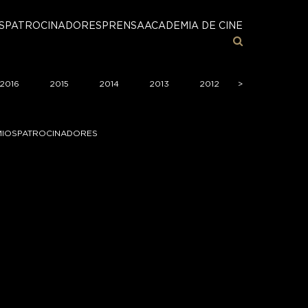
S
PATROCINADORES
PRENSA
ACADEMIA DE CINE
2016
2015
2014
2013
2012
>
>
2011
20
MIOS
PATROCINADORES