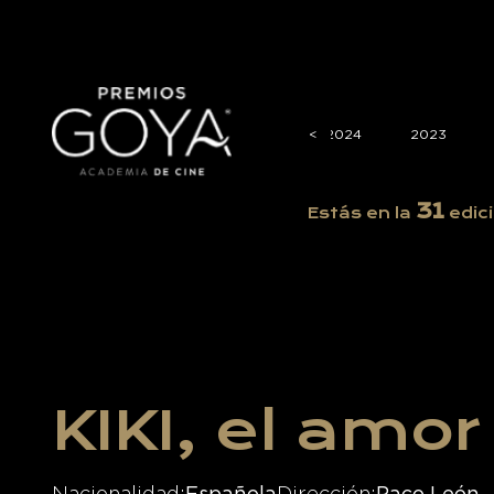
2026
2025
<
<
2024
2023
31
Estás en la
edici
KIKI, el amo