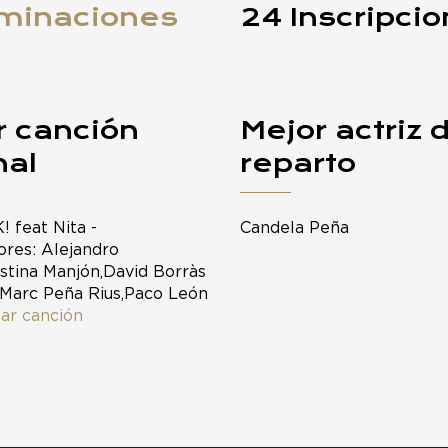
minaciones
24 Inscripci
r canción
Mejor actriz 
nal
reparto
K! feat Nita -
Candela Peña
res: Alejandro
istina Manjón,David Borràs
,Marc Peña Rius,Paco León
ar canción