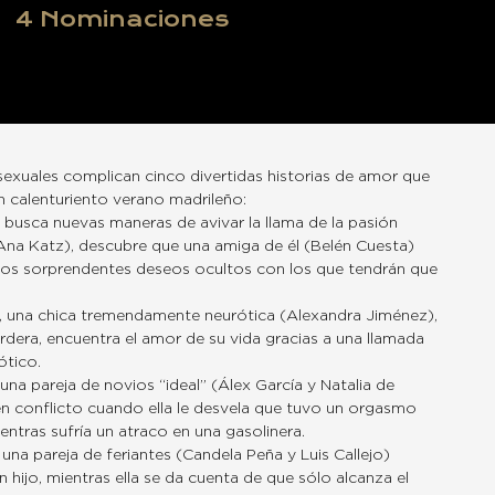
4
Nominaciones
s sexuales complican cinco divertidas historias de amor que
n calenturiento verano madrileño:
 busca nuevas maneras de avivar la llama de la pasión
na Katz), descubre que una amiga de él (Belén Cuesta)
os sorprendentes deseos ocultos con los que tendrán que
, una chica tremendamente neurótica (Alexandra Jiménez),
dera, encuentra el amor de su vida gracias a una llamada
ótico.
una pareja de novios “ideal” (Álex García y Natalia de
en conflicto cuando ella le desvela que tuvo un orgasmo
entras sufría un atraco en una gasolinera.
una pareja de feriantes (Candela Peña y Luis Callejo)
 hijo, mientras ella se da cuenta de que sólo alcanza el